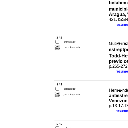
betahemo
municipi
Aragua, 
421. ISSN
resume
·
3 / 5
selecciona
Guti�rrez
para imprimir
estreptp
Todd-Hew
previo c
p.265-272
resume
·
4 / 5
selecciona
Hern�ndez
para imprimir
antiestr
Venezue
p.13-17. 
resume
·
5 / 5