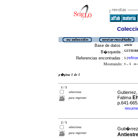
Colecció
Base de datos :
article
GUTIERR
B�squeda :
Referencias encontradas :
refina
5
[
Mostrando:
1 .. 5
en el
p�gina 1 de 1
1 / 5
Gutierrez,
selecciona
Eh
Fatima
para imprimir
p.641-665
resume
·
2 / 5
selecciona
Guti�rrez
para imprimir
Antiestr