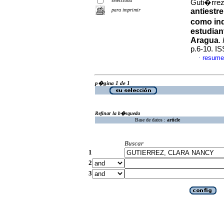
selecciona
Guti�rrez
para imprimir
antiestr
como ind
estudian
Aragua
.
p.6-10. I
resume
·
p�gina 1 de 1
Refinar la b�squeda
Base de datos :
article
Buscar
1
2
3