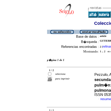
Colecció
Base de datos :
article
GUTIERRE
B�squeda :
Referencias encontradas :
refina
2
[
Mostrando:
1 .. 2
en el
p�gina 1 de 1
1 / 2
selecciona
Pezzulo, A
para imprimir
secundar
pulm�n
pulmona
ISSN 053
resume
·
2 / 2