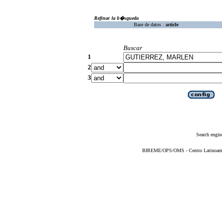
Refinar la b�squeda
Base de datos :
article
Buscar
1
2
3
Search engin
BIREME/OPS/OMS - Centro Latinoameric