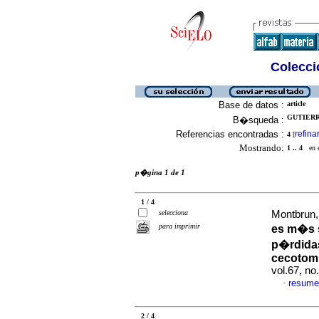
Colecció
Base de datos :
article
GUTIERR
B�squeda :
Referencias encontradas :
refina
4
[
Mostrando:
1 .. 4
en el
p�gina 1 de 1
1 / 4
selecciona
Montbrun, 
para imprimir
es m�s 
p�rdidas
cecotomi
vol.67, n
resume
·
2 / 4