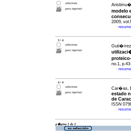
selecciona
Aristimu�o
para imprimir
modelo en
consecue
2009, vol
resume
·
3 / 4
selecciona
Guti�rrez
para imprimir
utilizac
proteico
no.1, p.4
resume
·
4 / 4
selecciona
Car�as, D
para imprimir
estado n
de Cara
ISSN 079
resume
·
p�gina 1 de 1