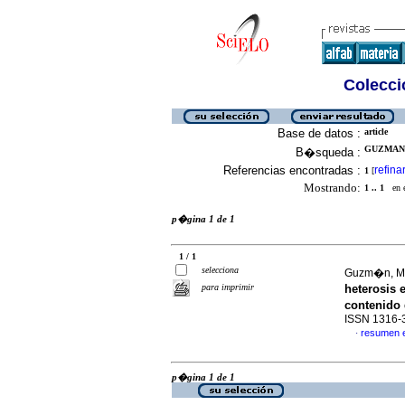
Colecció
Base de datos :
article
GUZMAN,
B�squeda :
Referencias encontradas :
refina
1
[
Mostrando:
1 .. 1
en el
p�gina 1 de 1
1 / 1
selecciona
Guzm�n, Ma
para imprimir
heterosis
contenido
ISSN 1316-
resumen 
·
p�gina 1 de 1