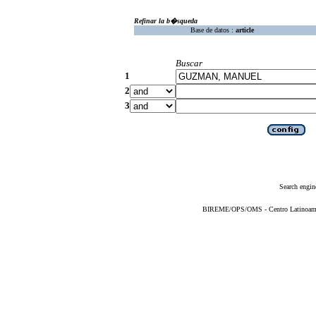
Refinar la b�squeda
Base de datos :
article
Buscar
1
2
3
Search engin
BIREME/OPS/OMS - Centro Latinoameric