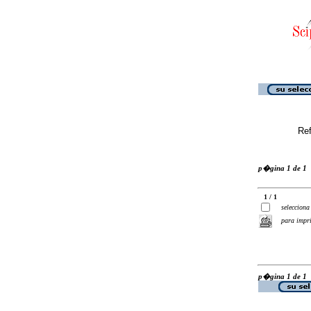
Ref
p�gina 1 de 1
1 / 1
selecciona
para impr
p�gina 1 de 1