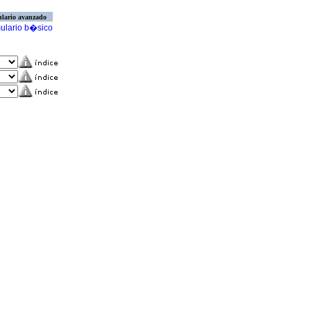
lario avanzado
ulario b�sico