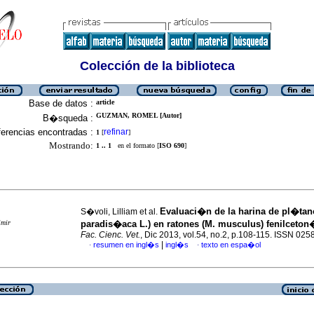
Colección de la biblioteca
Base de datos :
article
GUZMAN, ROMEL [Autor]
B�squeda :
erencias encontradas :
refinar
1
[
]
Mostrando:
1 .. 1
en el formato [
ISO 690
]
Evaluaci�n de la harina de pl�ta
S�voli, Lilliam et al.
imir
paradis�aca L.) en ratones (M. musculus) fenilceton
Fac. Cienc. Vet.
, Dic 2013, vol.54, no.2, p.108-115. ISSN 02
|
resumen en ingl�s
ingl�s
texto en espa�ol
·
·