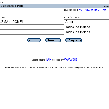
eda
Base de datos :
article
Formu
Formulario libre
Form
Buscar por :
scar
en el campo
iAH
WWWISIS
Search engine:
powered by
BIREME/OPS/OMS - Centro Latinoamericano y del Caribe de Informaci�n en Ciencias de la Salud