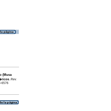
no (Musa
�ricos
.
Rev.
58-6576