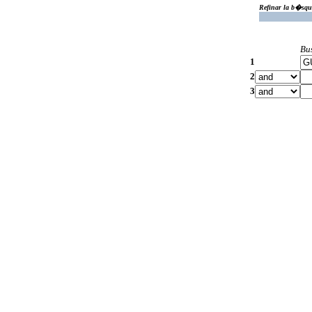
Refinar la b�squ
Bu
1
2
3