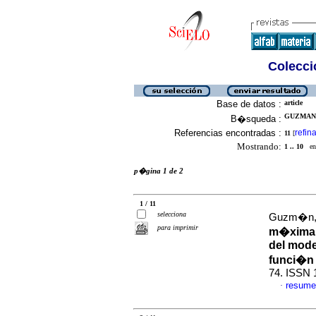
Colecció
Base de datos :
article
GUZMAN,
B�squeda :
Referencias encontradas :
refina
11
[
Mostrando:
1 .. 10
en 
p�gina 1 de 2
1 / 11
selecciona
Guzm�n,
para imprimir
m�xima p
del mode
funci�n
74. ISSN 
resume
·