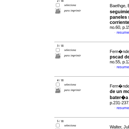
2 / 11
selecciona
Baethge, E
para imprimir
seguimie
paneles 
corrient
no.60, p.
resume
·
3 / 11
selecciona
Fern�ndez
para imprimir
pscad de
no.55, p.
resume
·
4 / 11
selecciona
Fern�ndez
para imprimir
de un mo
bater�a 
p.231-237
resume
·
5 / 11
selecciona
Walter, Jul