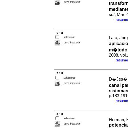
para imprimir
transfor
mediante
uct
, Mar 
resume
·
6 / 11
selecciona
Lara, Jorg
para imprimir
aplicaci
m�todos 
2008, vol
resume
·
7 / 11
selecciona
D�Jes�s,
para imprimir
canal pa
sistemas
p.183-191
resume
·
8 / 11
selecciona
Herman, F
para imprimir
potencia