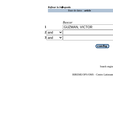
Refinar la b�squeda
Base de datos :
article
Buscar
1
2
3
Search engin
BIREME/OPS/OMS - Centro Latinoameric