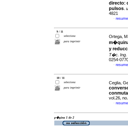
directo
:
pulsos
.
u
4821
resume
·
9 / 11
selecciona
Ortega, Ma
para imprimir
m�quinas
y reducc
T�c. Ing. 
0254-077
resume
·
10 / 11
selecciona
Ceglia, Ge
conversor
para imprimir
conmutad
vol.26, n
resume
·
p�gina 1 de 2