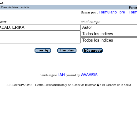
eda
Base de datos :
article
Formu
Formulario libre
Form
Buscar por :
scar
en el campo
iAH
WWWISIS
Search engine:
powered by
BIREME/OPS/OMS - Centro Latinoamericano y del Caribe de Informaci�n en Ciencias de la Salud