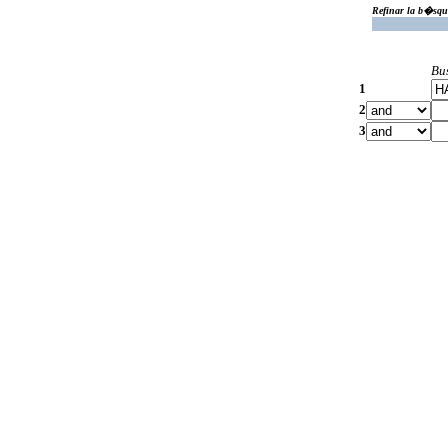
Refinar la b�squ
Bu
1
2
3