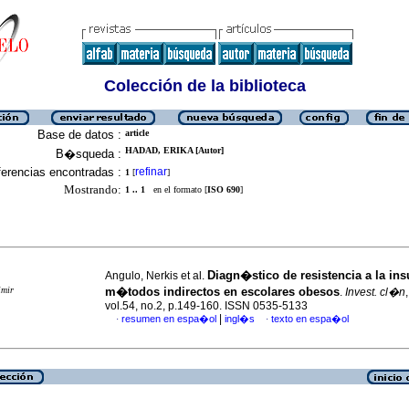
Colección de la biblioteca
Base de datos :
article
HADAD, ERIKA [Autor]
B�squeda :
erencias encontradas :
refinar
1
[
]
Mostrando:
1 .. 1
en el formato [
ISO 690
]
Diagn�stico de resistencia a la ins
Angulo, Nerkis et al.
imir
m�todos indirectos en escolares obesos
.
Invest. cl�n
vol.54, no.2, p.149-160. ISSN 0535-5133
|
resumen en espa�ol
ingl�s
texto en espa�ol
·
·