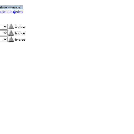
lario avanzado
ulario b�sico