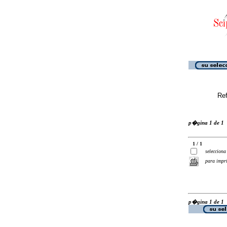
Ref
p�gina 1 de 1
1 / 1
selecciona
para impr
p�gina 1 de 1