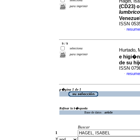
selecciona
Hagel, Isa
(CD23) o
para imprimir
lumbrico
Venezue
ISSN 053
resume
·
9 / 9
selecciona
Hurtado, M
para imprimir
e higi�n
de su hi
ISSN 079
resume
·
p�gina 1 de 1
Refinar la b�squeda
Base de datos :
article
Buscar
1
2