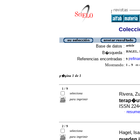
Colecció
Base de datos :
article
HAGEL, I
B�squeda :
Referencias encontradas :
refina
9
[
Mostrando:
1 .. 9
en el
p�gina 1 de 1
1 / 9
selecciona
Rivera, Zu
para imprimir
terap�u
ISSN 224
resume
·
2 / 9
selecciona
Hagel, Isa
para imprimir
pueden i