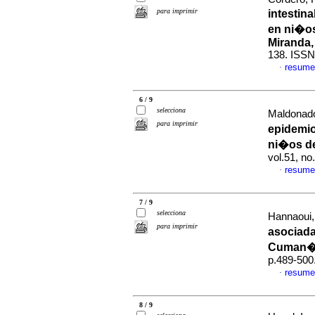
para imprimir
intestin
en ni�os
Miranda,
138. ISSN
resume
·
6 / 9
selecciona
Maldonado,
para imprimir
epidemio
ni�os d
vol.51, n
resume
·
7 / 9
selecciona
Hannaoui, 
para imprimir
asociada
Cuman�,
p.489-500
resume
·
8 / 9