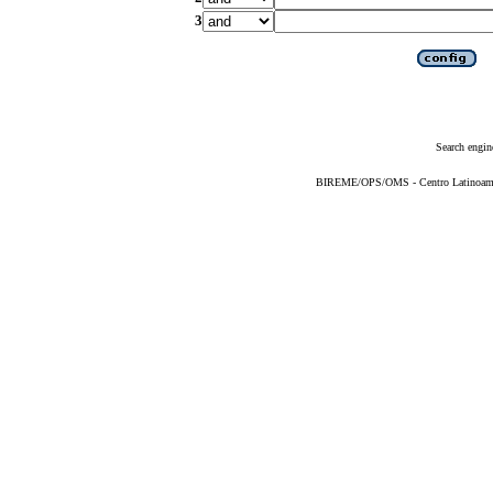
3
Search engin
BIREME/OPS/OMS - Centro Latinoameric