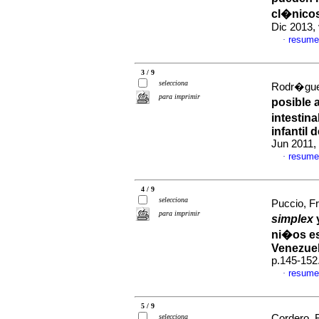
cl�nicos
Dic 2013,
resume
·
3 / 9
selecciona
Rodr�gue
para imprimir
posible 
intestina
infantil 
Jun 2011,
resume
·
4 / 9
selecciona
Puccio, Fr
para imprimir
simplex
ni�os es
Venezue
p.145-152
resume
·
5 / 9
selecciona
Cordero, 