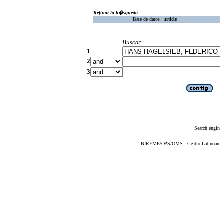
Refinar la b�squeda
Base de datos :
article
Buscar
1
2
3
Search engin
BIREME/OPS/OMS - Centro Latinoameric