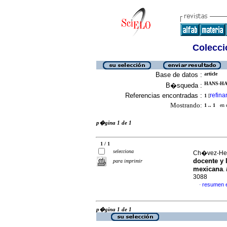
Colecció
Base de datos :
article
HANS-HA
B�squeda :
Referencias encontradas :
refina
1
[
Mostrando:
1 .. 1
en el
p�gina 1 de 1
1 / 1
selecciona
Ch�vez-Her
docente y 
para imprimir
mexicana
.
3088
resumen 
·
p�gina 1 de 1