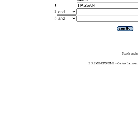
1
2
3
Search engin
BIREME/OPS/OMS - Centro Latinoameric