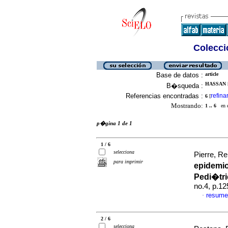
Colecció
Base de datos :
article
HASSAN [
B�squeda :
Referencias encontradas :
refina
6
[
Mostrando:
1 .. 6
en el
p�gina 1 de 1
1 / 6
selecciona
Pierre, Re
para imprimir
epidemio
Pedi�tri
no.4, p.1
resume
·
2 / 6
selecciona