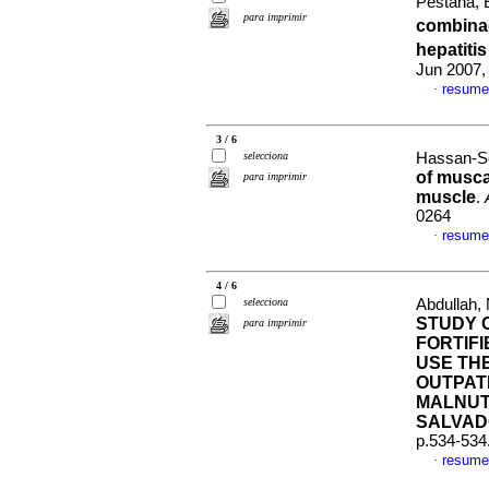
Pestana, E
para imprimir
combinac
hepatiti
Jun 2007,
resume
·
3 / 6
selecciona
Hassan-So
of musca
para imprimir
muscle
.
0264
resume
·
4 / 6
selecciona
Abdullah, 
STUDY 
para imprimir
FORTIF
USE TH
OUTPAT
MALNUTR
SALVA
p.534-534
resume
·