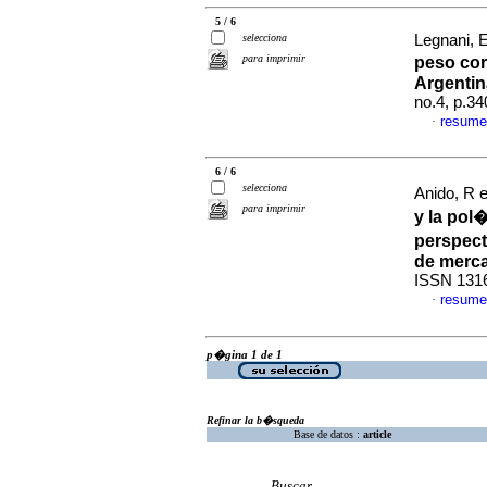
5 / 6
selecciona
Legnani, E
para imprimir
peso cor
Argentin
no.4, p.3
resume
·
6 / 6
selecciona
Anido, R e
para imprimir
y la pol
perspect
de merc
ISSN 131
resume
·
p�gina 1 de 1
Refinar la b�squeda
Base de datos :
article
Buscar