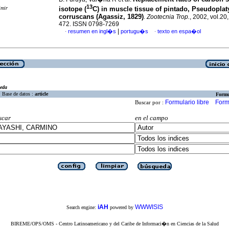
13
imir
isotope (
C) in muscle tissue of pintado, Pseudopla
corruscans (Agassiz, 1829)
.
Zootecnia Trop.
, 2002, vol.20
472. ISSN 0798-7269
|
resumen en ingl�s
portugu�s
texto en espa�ol
·
·
eda
Base de datos :
article
Formu
Formulario libre
Form
Buscar por :
scar
en el campo
iAH
WWWISIS
Search engine:
powered by
BIREME/OPS/OMS - Centro Latinoamericano y del Caribe de Informaci�n en Ciencias de la Salud