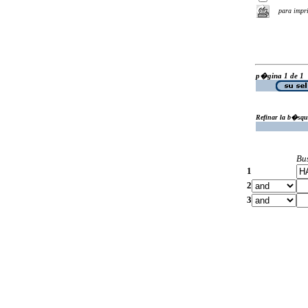
para impr
p�gina 1 de 1
Refinar la b�squ
Bu
1
2
3