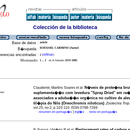
Colección de la biblioteca
Base de datos :
article
HAYASHI, CARMINO [Autor]
B�squeda :
erencias encontradas :
refinar
2
[
]
Mostrando:
1 .. 2
en el formato [
ISO 690
]
N�veis de prote�na brut
Claudemir, Martins Soares et al.
imir
suplementa��o com levedura "Spray Dried" em r
associados a aduba��o org�nica no cultivo de ale
til�pia do Nilo (Oreochromis niloticus)
.
Zootecnia Trop
vol.25, no.2, p.103-110. ISSN 0798-7269
|
resumen en portugu�s
ingl�s
texto en portugu�s
·
·
Replacement rates of carbon s
B. Furuya, Val�ria R et al.