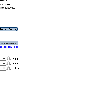
tystoma
, no.4, p.461-
lario avanzado
ulario b�sico