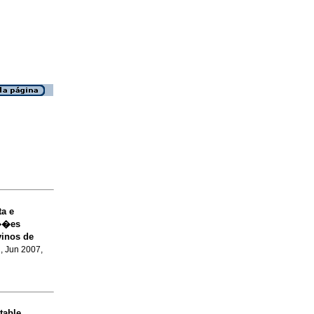
a e
a��es
vinos de
.
, Jun 2007,
table