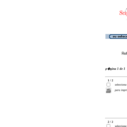
Ref
p�gina 1 de 1
1 / 2
selecciona
para impr
2 / 2
selecciona