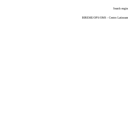
Search engin
BIREME/OPS/OMS - Centro Latinoameric