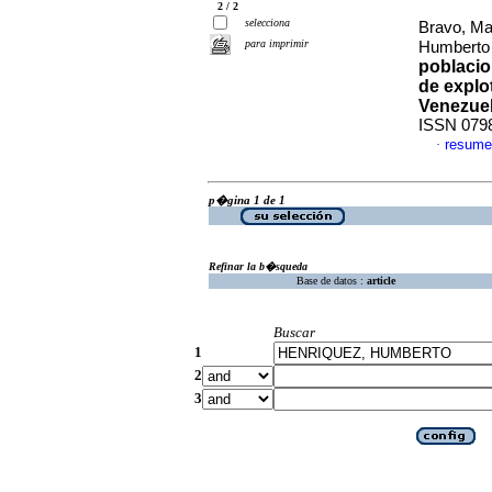
2 / 2
selecciona
Bravo, Ma
para imprimir
Humbert
poblacio
de explo
Venezue
ISSN 079
resume
·
p�gina 1 de 1
Refinar la b�squeda
Base de datos :
article
Buscar
1
2
3