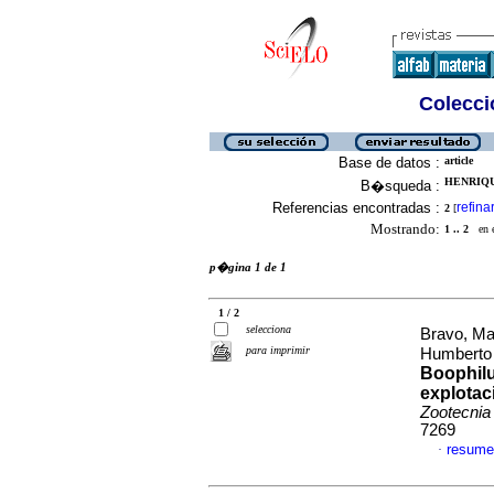
Colecció
Base de datos :
article
HENRIQU
B�squeda :
Referencias encontradas :
refina
2
[
Mostrando:
1 .. 2
en el
p�gina 1 de 1
1 / 2
selecciona
Bravo, Ma
para imprimir
Humbert
Boophilu
explotac
Zootecnia
7269
resume
·