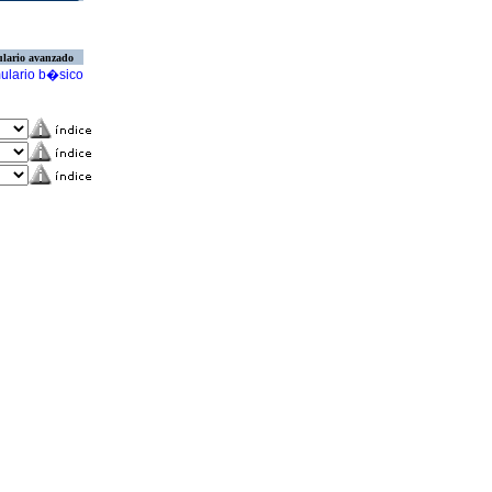
lario avanzado
ulario b�sico