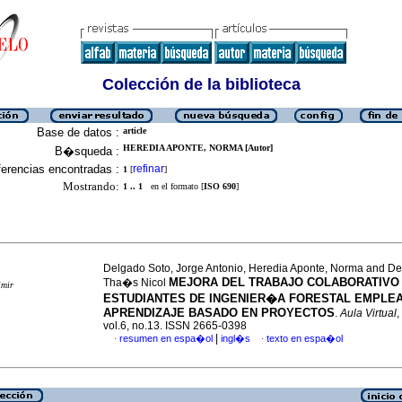
Colección de la biblioteca
Base de datos :
article
HEREDIA APONTE, NORMA [Autor]
B�squeda :
erencias encontradas :
refinar
1
[
]
Mostrando:
1 .. 1
en el formato [
ISO 690
]
Delgado Soto, Jorge Antonio, Heredia Aponte, Norma and De
MEJORA DEL TRABAJO COLABORATIVO
Tha�s Nicol
imir
ESTUDIANTES DE INGENIER�A FORESTAL EMPLE
APRENDIZAJE BASADO EN PROYECTOS
.
Aula Virtual
,
vol.6, no.13. ISSN 2665-0398
|
resumen en espa�ol
ingl�s
texto en espa�ol
·
·