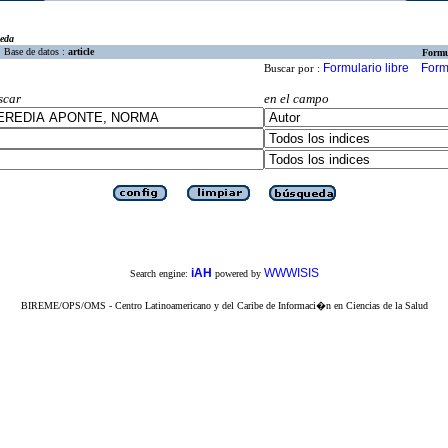
eda
Base de datos :
article
Formu
Formulario libre
Form
Buscar por :
scar
en el campo
iAH
WWWISIS
Search engine:
powered by
BIREME/OPS/OMS - Centro Latinoamericano y del Caribe de Informaci�n en Ciencias de la Salud