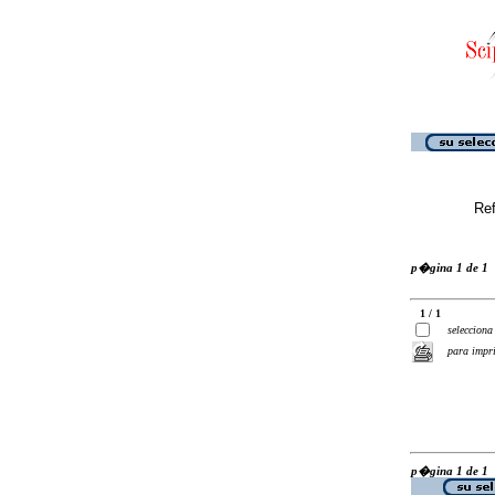
Ref
p�gina 1 de 1
1 / 1
selecciona
para impr
p�gina 1 de 1