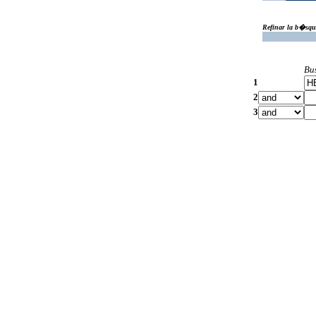
Refinar la b�squ
Bu
1
2
3