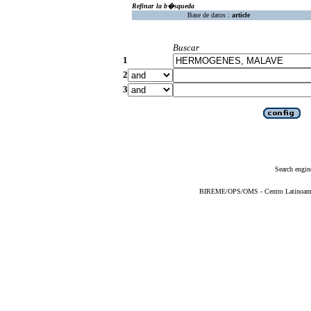
Refinar la b�squeda
Base de datos :
article
Buscar
1
2
3
Search engin
BIREME/OPS/OMS - Centro Latinoameric