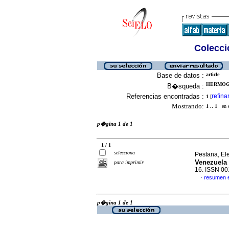
Colecció
Base de datos :
article
HERMOGE
B�squeda :
Referencias encontradas :
refina
1
[
Mostrando:
1 .. 1
en el
p�gina 1 de 1
1 / 1
selecciona
Pestana, Ele
Venezuela 
para imprimir
16. ISSN 0
resumen 
·
p�gina 1 de 1