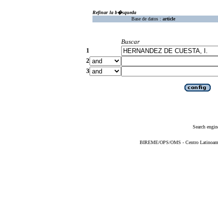
Refinar la b�squeda
Base de datos :
article
Buscar
1
2
3
Search engin
BIREME/OPS/OMS - Centro Latinoameric