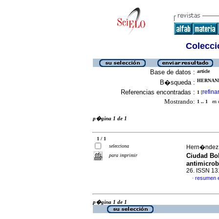
Colecció
Base de datos :
article
HERNANDE
B�squeda :
Referencias encontradas :
refina
1
[
Mostrando:
1 .. 1
en el
p�gina 1 de 1
1 / 1
selecciona
Hern�ndez d
Ciudad Bo
para imprimir
antimicro
26. ISSN 1
resumen 
·
p�gina 1 de 1