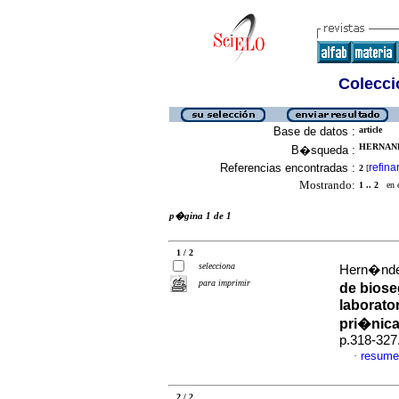
Colecció
Base de datos :
article
HERNANDE
B�squeda :
Referencias encontradas :
refina
2
[
Mostrando:
1 .. 2
en el
p�gina 1 de 1
1 / 2
selecciona
Hern�ndez
para imprimir
de biose
laborato
pri�nic
p.318-327
resume
·
2 / 2