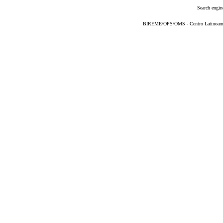
Search engin
BIREME/OPS/OMS - Centro Latinoameric