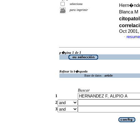
selecciona
Hern�ndez
para imprimir
Blanca M
citopato
correlac
Oct 2001,
resume
·
p�gina 1 de 1
Refinar la b�squeda
Base de datos :
article
Buscar
1
2
3