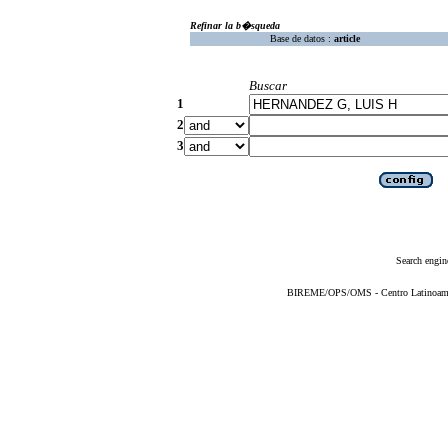
Refinar la b�squeda
Base de datos :
article
Buscar
1
2
3
Search engin
BIREME/OPS/OMS - Centro Latinoameric