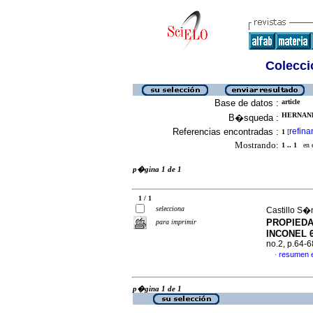
Colecció
Base de datos :
article
HERNANDE
B�squeda :
Referencias encontradas :
refina
1
[
Mostrando:
1 .. 1
en el
p�gina 1 de 1
1 / 1
selecciona
Castillo S�
PROPIEDA
para imprimir
INCONEL 6
no.2, p.64-
resumen 
·
p�gina 1 de 1