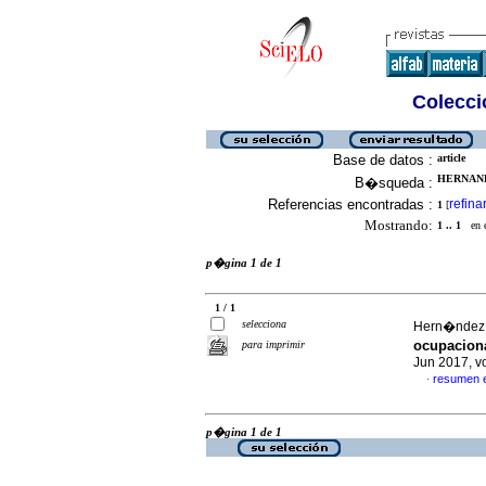
Colecció
Base de datos :
article
HERNAND
B�squeda :
Referencias encontradas :
refina
1
[
Mostrando:
1 .. 1
en el
p�gina 1 de 1
1 / 1
selecciona
Hern�ndez P
ocupacion
para imprimir
Jun 2017, v
resumen 
·
p�gina 1 de 1