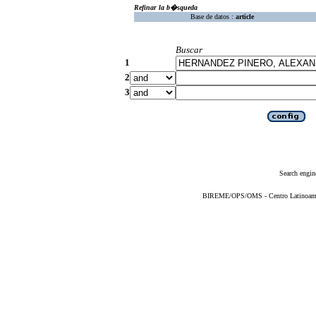
Refinar la b�squeda
Base de datos :
article
Buscar
1
2
3
Search engin
BIREME/OPS/OMS - Centro Latinoameric