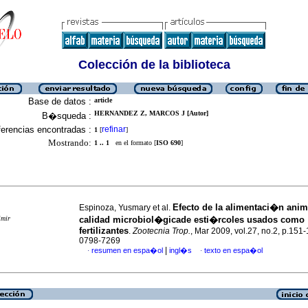
Colección de la biblioteca
Base de datos :
article
HERNANDEZ Z, MARCOS J [Autor]
B�squeda :
erencias encontradas :
refinar
1
[
]
Mostrando:
1 .. 1
en el formato [
ISO 690
]
Efecto de la alimentaci�n anim
Espinoza, Yusmary et al.
imir
calidad microbiol�gicade esti�rcoles usados como
fertilizantes
.
Zootecnia Trop.
, Mar 2009, vol.27, no.2, p.151
0798-7269
|
resumen en espa�ol
ingl�s
texto en espa�ol
·
·