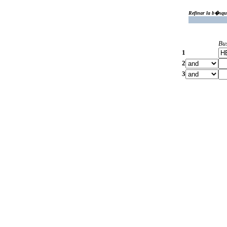
Refinar la b�squ
Bu
1
2
3