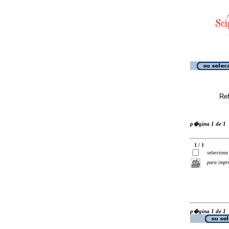
Ref
p�gina 1 de 1
1 / 1
selecciona
para impr
p�gina 1 de 1