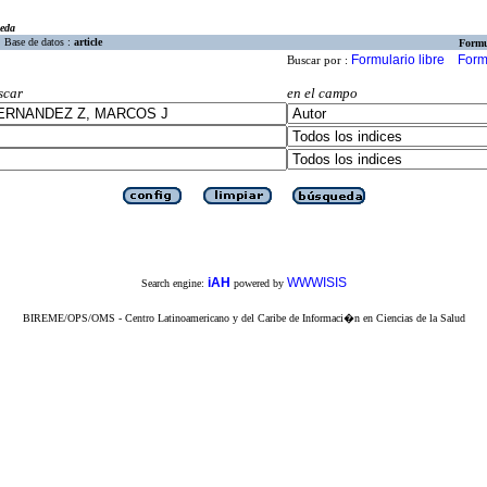
eda
Base de datos :
article
Formu
Formulario libre
Form
Buscar por :
scar
en el campo
iAH
WWWISIS
Search engine:
powered by
BIREME/OPS/OMS - Centro Latinoamericano y del Caribe de Informaci�n en Ciencias de la Salud