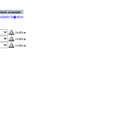
lario avanzado
ulario b�sico