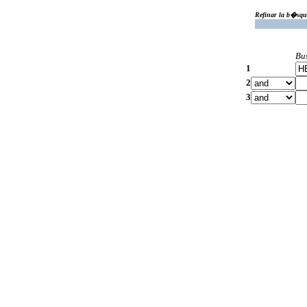
Refinar la b�squ
Bu
1
2
3