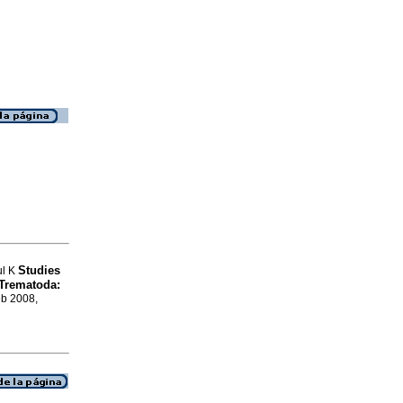
Studies
ul K
(Trematoda:
eb 2008,