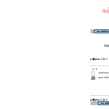
Ref
p�gina 1 de 1
1 / 1
selecciona
para impr
p�gina 1 de 1