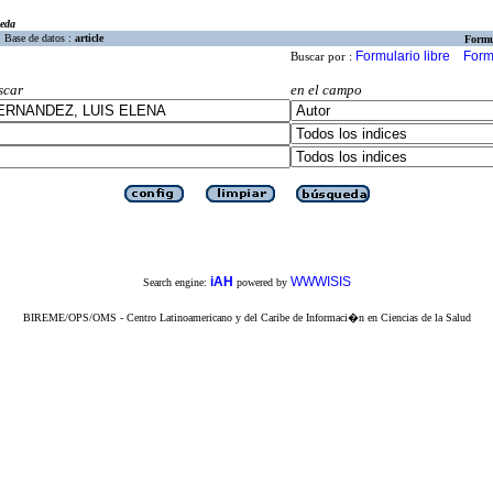
eda
Base de datos :
article
Formu
Formulario libre
Form
Buscar por :
scar
en el campo
iAH
WWWISIS
Search engine:
powered by
BIREME/OPS/OMS - Centro Latinoamericano y del Caribe de Informaci�n en Ciencias de la Salud