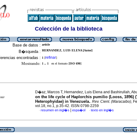
Colección de la biblioteca
Base de datos :
article
HERNANDEZ, LUIS ELENA [Autor]
B�squeda :
erencias encontradas :
refinar
1
[
]
Mostrando:
1 .. 1
en el formato [
ISO 690
]
D�az, Marcos T, Hernandez, Luis Elena and Bashirullah, Ab
on the life cycle of Haplorchis pumilio (Looss, 1896) 
imir
Heterophyidae) in Venezuela.
.
Rev. Cient. (Maracaibo)
, F
vol.18, no.1, p.35-42. ISSN 0798-2259
|
resumen en ingl�s
espa�ol
texto en ingl�s
·
·