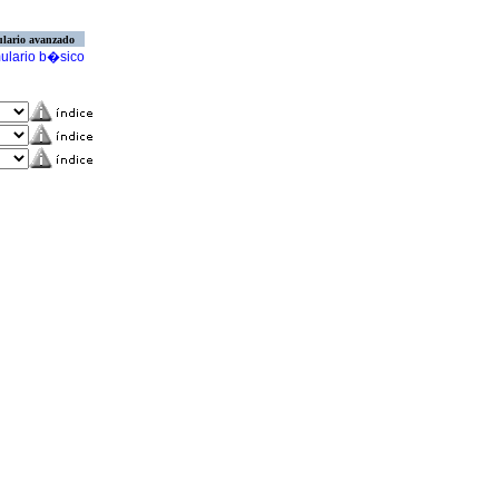
lario avanzado
ulario b�sico