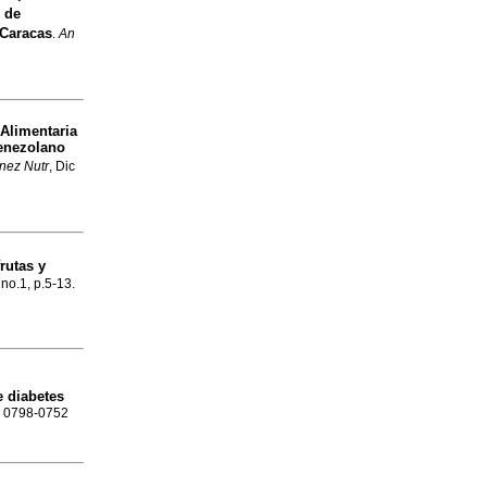
s de
 Caracas
.
An
Alimentaria
Venezolano
nez Nutr
, Dic
rutas y
 no.1, p.5-13.
e diabetes
SN 0798-0752