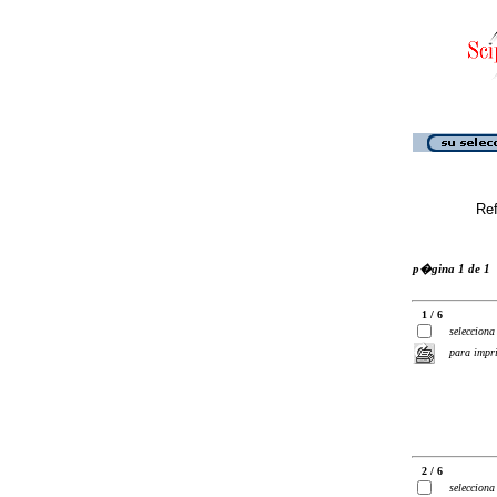
Ref
p�gina 1 de 1
1 / 6
selecciona
para impr
2 / 6
selecciona