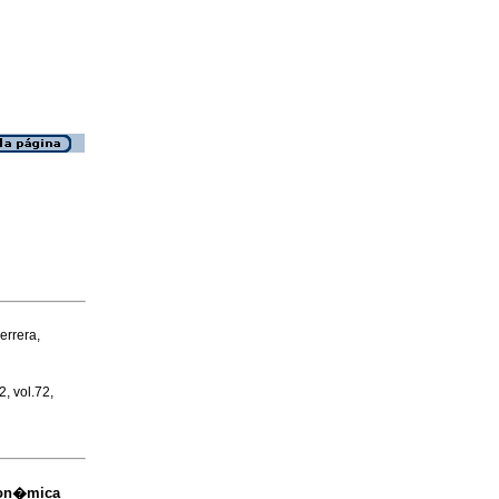
rrera,
2, vol.72,
con�mica