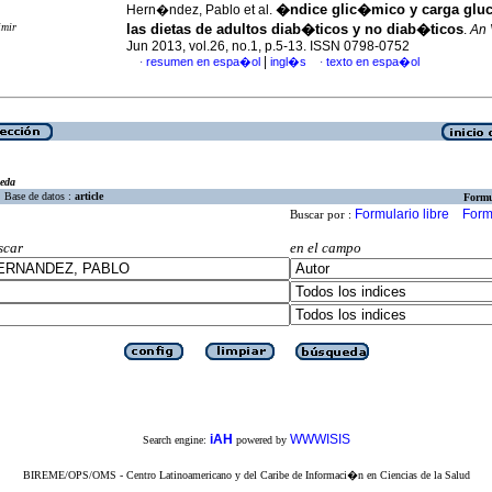
�ndice glic�mico y carga glu
Hern�ndez, Pablo et al.
imir
las dietas de adultos diab�ticos y no diab�ticos
.
An 
Jun 2013, vol.26, no.1, p.5-13. ISSN 0798-0752
|
resumen en espa�ol
ingl�s
texto en espa�ol
·
·
eda
Base de datos :
article
Formu
Formulario libre
Form
Buscar por :
scar
en el campo
iAH
WWWISIS
Search engine:
powered by
BIREME/OPS/OMS - Centro Latinoamericano y del Caribe de Informaci�n en Ciencias de la Salud