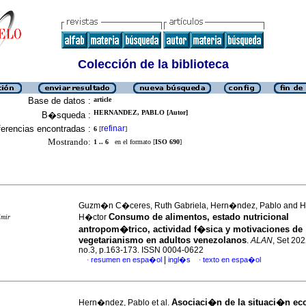
Colección de la biblioteca
Base de datos :
article
HERNANDEZ, PABLO [Autor]
B�squeda :
erencias encontradas :
refinar
6
[
]
Mostrando:
1 .. 6
en el formato [
ISO 690
]
Guzm�n C�ceres, Ruth Gabriela, Hern�ndez, Pablo and He
Consumo de alimentos, estado nutricional
H�ctor
imir
antropom�trico, actividad f�sica y motivaciones de
vegetarianismo en adultos venezolanos
.
ALAN
, Set 202
no.3, p.163-173. ISSN 0004-0622
|
resumen en espa�ol
ingl�s
texto en espa�ol
·
·
Asociaci�n de la situaci�n e
Hern�ndez, Pablo et al.