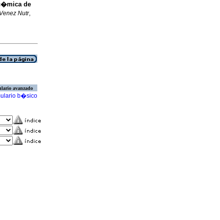
c�mica de
Venez Nutr
,
lario avanzado
ulario b�sico