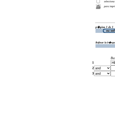
selecciona
para impr
p�gina 1 de 1
Refinar la b�squ
Bu
1
2
3