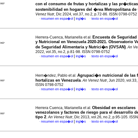
imir
con el consumo de frutas y hortalizas y las pr�ctica
sostenibilidad en hogares del �rea Metropolitana de
Venez Nutr
, Dic 2024, vol.37, no.2, p.72-86. ISSN 0798-0752
|
resumen en espa�ol
ingl�s
texto en espa�ol
·
·
Encuesta de Seguridad 
Herrera-Cuenca, Marianella et al.
y Nutricional en Venezuela 2020-2021. Observatorio 
imir
de Seguridad Alimentaria y Nutrici�n (OVSAN)
.
An Ve
2022, vol.35, no.2, p.81-98. ISSN 0798-0752
|
resumen en espa�ol
ingl�s
texto en espa�ol
·
·
Agrupaci�n nutricional de las f
Hern�ndez, Pablo et al.
hortalizas en Venezuela
.
An Venez Nutr
, Jun 2020, vol.33,
imir
ISSN 0798-0752
|
resumen en espa�ol
ingl�s
texto en espa�ol
·
·
Obesidad en escolares
Herrera Cuenca, Marianella et al.
venezolanos y factores de riesgo para el desarrollo d
imir
tipo 2
.
An Venez Nutr
, Dic 2013, vol.26, no.2, p.95-105. IS
|
resumen en espa�ol
ingl�s
texto en espa�ol
·
·