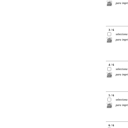
para impr
3 / 6
selecciona
para impr
4 / 6
selecciona
para impr
5 / 6
selecciona
para impr
6 / 6