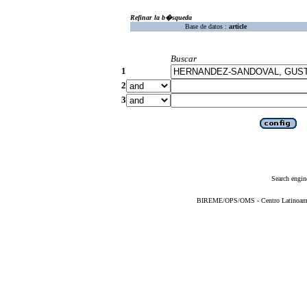
Refinar la b�squeda
Base de datos :
article
Buscar
1
2
3
Search engin
BIREME/OPS/OMS - Centro Latinoameric