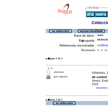
Colecció
Base de datos :
article
HERNAND
B�squeda :
Referencias encontradas :
refina
1
[
Mostrando:
1 .. 1
en el
p�gina 1 de 1
1 / 1
selecciona
Villalobos, J
para imprimir
de control
Venez. Endo
3110
resumen 
·
p�gina 1 de 1