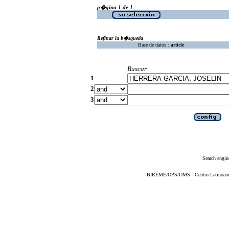
p�gina 1 de 1
Refinar la b�squeda
Base de datos :
article
Buscar
1
2
3
Search engin
BIREME/OPS/OMS - Centro Latinoameric