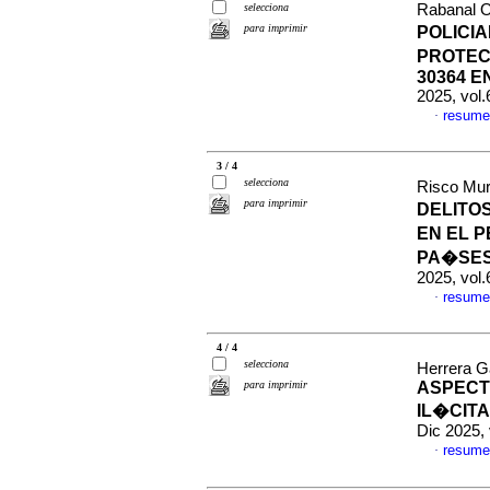
selecciona
Rabanal O
para imprimir
POLICIA
PROTEC
30364 
2025, vol
resume
·
3 / 4
selecciona
Risco Mur
para imprimir
DELITO
EN EL 
PA�SES
2025, vol
resume
·
4 / 4
selecciona
Herrera G
para imprimir
ASPECT
IL�CITA
Dic 2025,
resume
·