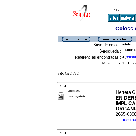
Colecció
Base de datos :
article
HERRERA
B�squeda :
Referencias encontradas :
refina
4
[
Mostrando:
1 .. 4
en el
p�gina 1 de 1
1 / 4
selecciona
Herrera Ga
para imprimir
EN DER
IMPLIC
ORGANI
2665-039
resume
·
2 / 4