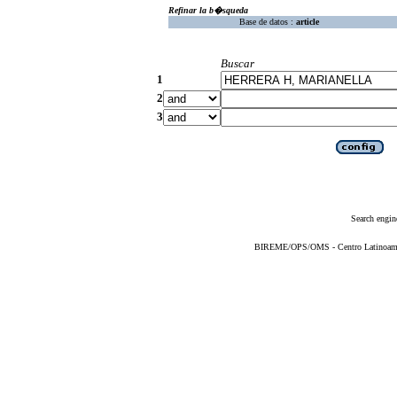
Refinar la b�squeda
Base de datos :
article
Buscar
1
2
3
Search engin
BIREME/OPS/OMS - Centro Latinoameric