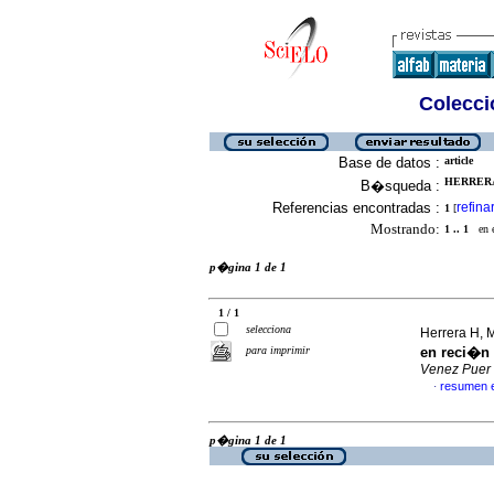
Colecció
Base de datos :
article
HERRERA
B�squeda :
Referencias encontradas :
refina
1
[
Mostrando:
1 .. 1
en el
p�gina 1 de 1
1 / 1
selecciona
Herrera H, M
para imprimir
en reci�n 
Venez Puer
resumen 
·
p�gina 1 de 1