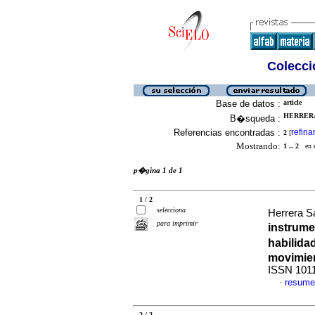
Colecció
Base de datos :
article
HERRERA
B�squeda :
Referencias encontradas :
refina
2
[
Mostrando:
1 .. 2
en el
p�gina 1 de 1
1 / 2
selecciona
Herrera S
para imprimir
instrume
habilida
movimie
ISSN 101
resume
·
2 / 2