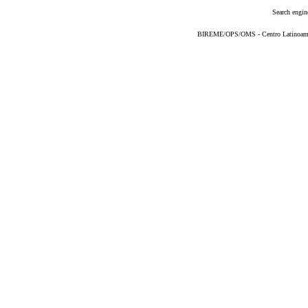
Search engin
BIREME/OPS/OMS - Centro Latinoameric