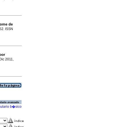
rome de
-52. ISSN
por
 Dic 2011,
lario avanzado
ulario b�sico