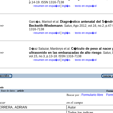
p.14-19. ISSN 1316-7138
|
resumen en espa�ol
ingl�s
texto en espa�ol
·
·
Diagn�stico antenatal del S�nd
Garc�a, Marisol et al.
Beckwith-Wiedemann
.
Salus
, Ago 2012, vol.16, no.2, p.47
imir
1316-7138
|
resumen en espa�ol
ingl�s
texto en espa�ol
·
·
C�lculo de peso al nacer 
D�az Salazar, Mardorys et al.
ultrasonido en las embarazadas de alto riesgo
.
Salus
,
imir
vol.15, no.3, p.13-18. ISSN 1316-7138
|
resumen en espa�ol
ingl�s
texto en espa�ol
·
·
eda
Base de datos :
article
Formu
Formulario libre
Form
Buscar por :
scar
en el campo