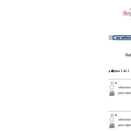
Ref
p�gina 1 de 1
1 / 4
selecciona
para impr
2 / 4
selecciona
para impr