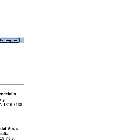
encefalia
r y
SSN 1316-7138
del Virus
ulta
.19, no.3,