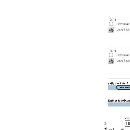
3 / 4
selecciona
para impr
4 / 4
selecciona
para impr
p�gina 1 de 1
Refinar la b�squ
Bu
1
2