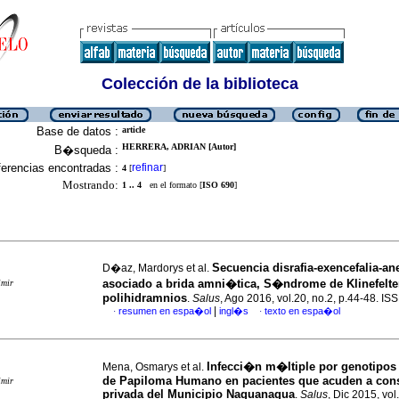
Colección de la biblioteca
Base de datos :
article
HERRERA, ADRIAN [Autor]
B�squeda :
erencias encontradas :
refinar
4
[
]
Mostrando:
1 .. 4
en el formato [
ISO 690
]
Secuencia disrafia-exencefalia-an
D�az, Mardorys et al.
asociado a brida amni�tica, S�ndrome de Klinefelte
imir
polihidramnios
.
Salus
, Ago 2016, vol.20, no.2, p.44-48. I
|
resumen en espa�ol
ingl�s
texto en espa�ol
·
·
Infecci�n m�ltiple por genotipos 
Mena, Osmarys et al.
de Papiloma Humano en pacientes que acuden a cons
imir
privada del Municipio Naguanagua
.
Salus
, Dic 2015, vol