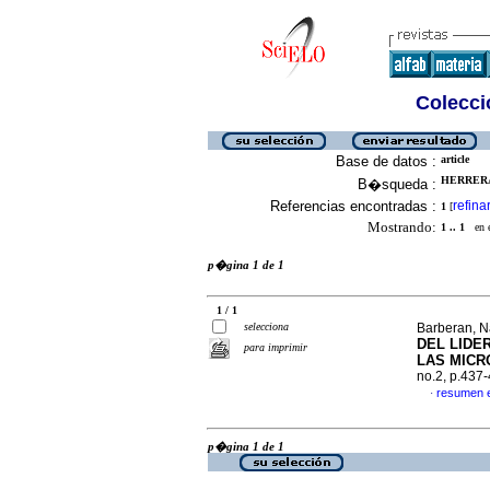
Colecció
Base de datos :
article
HERRERA
B�squeda :
Referencias encontradas :
refina
1
[
Mostrando:
1 .. 1
en el
p�gina 1 de 1
1 / 1
selecciona
Barberan, N
DEL LIDE
para imprimir
LAS MICR
no.2, p.437
resumen 
·
p�gina 1 de 1