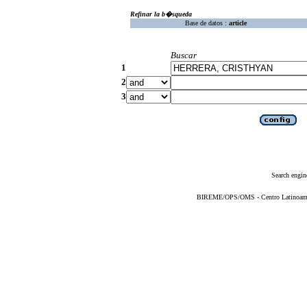
Refinar la b�squeda
Base de datos :
article
Buscar
1
2
3
Search engin
BIREME/OPS/OMS - Centro Latinoameric