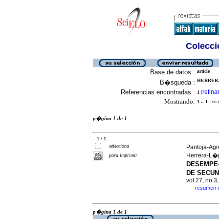
Colecció
Base de datos :
article
HERRERA
B�squeda :
Referencias encontradas :
refina
1
[
Mostrando:
1 .. 1
en el
p�gina 1 de 1
1 / 1
selecciona
Pantoja-Agr
Herrera-L�
para imprimir
DESEMPE
DE SECUN
vol.27, no.
resumen 
·
p�gina 1 de 1