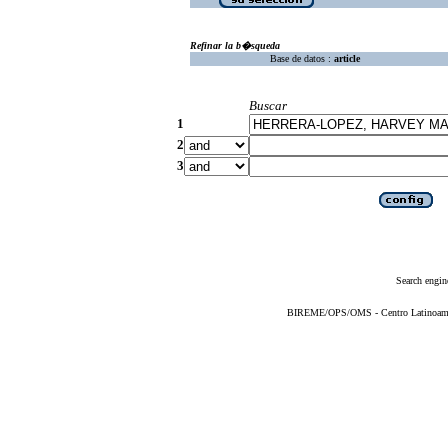
Refinar la b�squeda
Base de datos :
article
Buscar
1
2
3
Search engin
BIREME/OPS/OMS - Centro Latinoameric