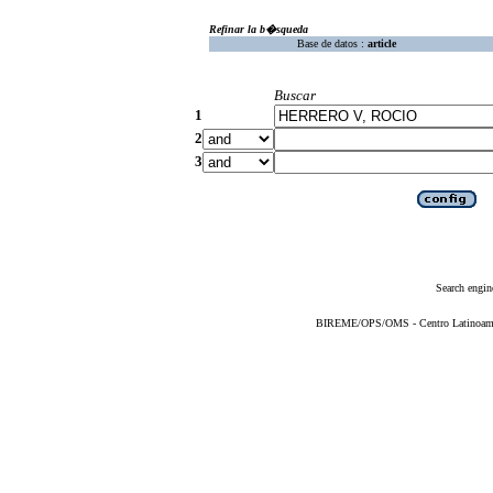
Refinar la b�squeda
Base de datos :
article
Buscar
1
2
3
Search engin
BIREME/OPS/OMS - Centro Latinoameric