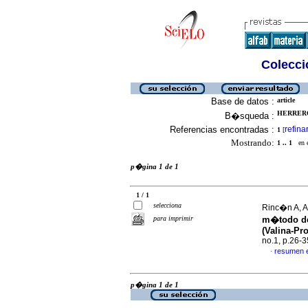
Colecció
Base de datos :
article
HERRERO 
B�squeda :
Referencias encontradas :
refina
1
[
Mostrando:
1 .. 1
en el
p�gina 1 de 1
1 / 1
selecciona
Rinc�n A, A
para imprimir
m�todo de
(Valina-Pro
no.1, p.26-
resumen 
·
p�gina 1 de 1