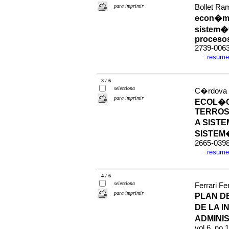
para imprimir
Bollet R
econ�mic
sistem�t
proceso
2739-006
resume
·
3 / 6
selecciona
C�rdova C
para imprimir
ECOL�G
TERROS
A SIST
SISTEM
2665-039
resume
·
4 / 6
selecciona
Ferrari Fe
para imprimir
PLAN D
DE LA 
ADMINI
vol.6, no