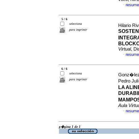
resume
·
5 / 6
selecciona
Hilario Ri
para imprimir
SOSTENI
INTEGRA
BLOCKC
Virtual
, D
resume
·
6 / 6
selecciona
Gonz�lez
para imprimir
Pedro Jul
LA ALI
DURABI
MAMPOS
Aula Virtu
resume
·
p�gina 1 de 1