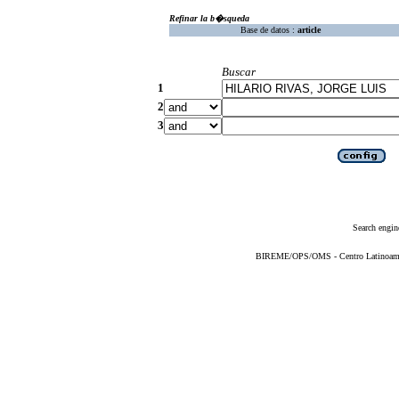
Refinar la b�squeda
Base de datos :
article
Buscar
1
2
3
Search engin
BIREME/OPS/OMS - Centro Latinoameric