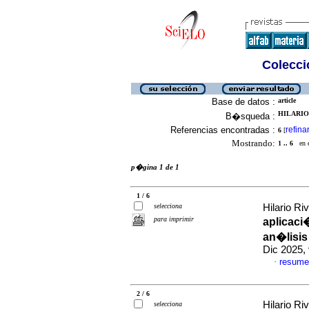
Colecció
Base de datos :
article
HILARIO 
B�squeda :
Referencias encontradas :
refina
6
[
Mostrando:
1 .. 6
en el
p�gina 1 de 1
1 / 6
selecciona
Hilario Ri
para imprimir
aplicaci
an�lisis
Dic 2025,
resume
·
2 / 6
Hilario Ri
selecciona