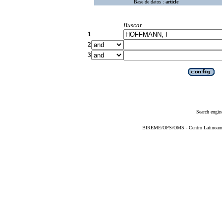
Base de datos :
article
Buscar
1
2
3
Search engin
BIREME/OPS/OMS - Centro Latinoameric