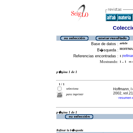
Colecció
Base de datos :
article
HOFFMANN
B�squeda :
Referencias encontradas :
refina
1
[
Mostrando:
1 .. 1
en el
p�gina 1 de 1
1 / 1
selecciona
Hoffmann, I 
2002, vol.2
para imprimir
resumen 
·
p�gina 1 de 1
Refinar la b�squeda