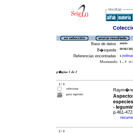
Colecció
Base de datos :
article
HOKCHE 
B�squeda :
Referencias encontradas :
refina
3
[
Mostrando:
1 .. 3
en el
p�gina 1 de 1
1 / 3
selecciona
Raym�nde
para imprimir
Aspectos
especie
- legumi
p.461-472
resume
·
2 / 3