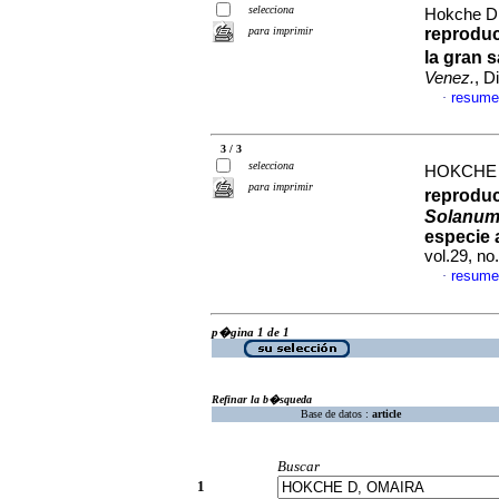
selecciona
Hokche D
para imprimir
reproduc
la gran 
Venez.
, D
resume
·
3 / 3
selecciona
HOKCHE 
para imprimir
reproduc
Solanum
especie
vol.29, n
resume
·
p�gina 1 de 1
Refinar la b�squeda
Base de datos :
article
Buscar
1