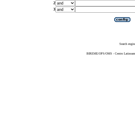
2
3
Search engin
BIREME/OPS/OMS - Centro Latinoameric