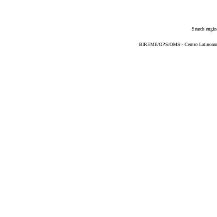
Search engin
BIREME/OPS/OMS - Centro Latinoameric