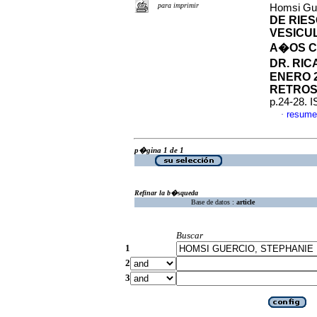
para imprimir
Homsi Gue
DE RIES
VESICU
A�OS C
DR. RI
ENERO 2
RETROS
p.24-28. 
resume
·
p�gina 1 de 1
Refinar la b�squeda
Base de datos :
article
Buscar
1
2
3