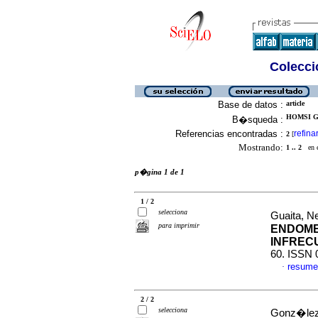
Colecció
Base de datos :
article
HOMSI G
B�squeda :
Referencias encontradas :
refina
2
[
Mostrando:
1 .. 2
en el
p�gina 1 de 1
1 / 2
selecciona
Guaita, Ne
para imprimir
ENDOME
INFREC
60. ISSN 
resume
·
2 / 2
selecciona
Gonz�lez 