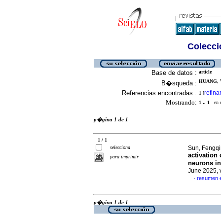
Colecció
Base de datos :
article
HUANG, W
B�squeda :
Referencias encontradas :
refina
1
[
Mostrando:
1 .. 1
en el
p�gina 1 de 1
1 / 1
selecciona
Sun, Fengq
activation
para imprimir
neurons i
June 2025, 
resumen 
·
p�gina 1 de 1