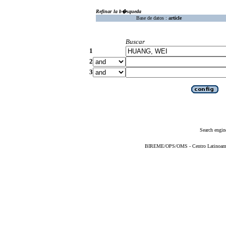
Refinar la b�squeda
Base de datos :
article
Buscar
1
2
3
Search engin
BIREME/OPS/OMS - Centro Latinoameric