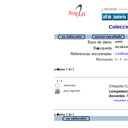
Colecció
Base de datos :
article
HUARANG
B�squeda :
Referencias encontradas :
refina
1
[
Mostrando:
1 .. 1
en el
p�gina 1 de 1
1 / 1
selecciona
Chilquillo 
para imprimir
competenci
docentes
.
resumen 
·
p�gina 1 de 1