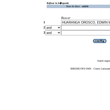
Refinar la b�squeda
Base de datos :
article
Buscar
1
2
3
Search engin
BIREME/OPS/OMS - Centro Latinoameric