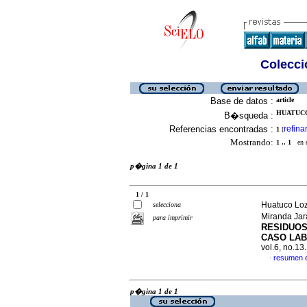
Colecció
Base de datos :
article
HUATUCO
B�squeda :
Referencias encontradas :
refina
1
[
Mostrando:
1 .. 1
en el
p�gina 1 de 1
1 / 1
Huatuco Loz
selecciona
Miranda Jar
para imprimir
RESIDUOS
CASO LAB
vol.6, no.1
resumen 
·
p�gina 1 de 1