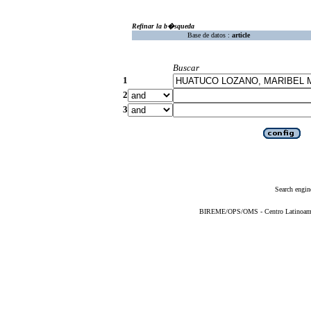
Refinar la b�squeda
Base de datos :
article
Buscar
1
2
3
Search engin
BIREME/OPS/OMS - Centro Latinoameric