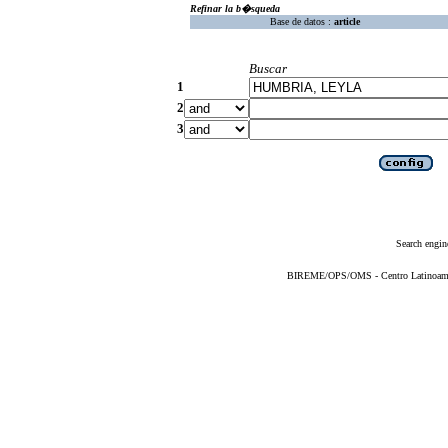
Refinar la b�squeda
Base de datos :
article
Buscar
1
2
3
Search engin
BIREME/OPS/OMS - Centro Latinoameric