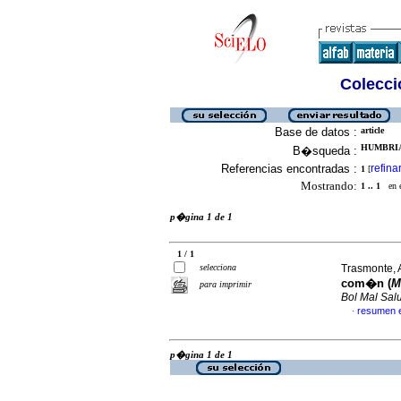
Colecció
Base de datos :
article
HUMBRIA,
B�squeda :
Referencias encontradas :
refina
1
[
Mostrando:
1 .. 1
en el
p�gina 1 de 1
1 / 1
selecciona
Trasmonte, Al
com�n (
M
para imprimir
Bol Mal Sa
resumen 
·
p�gina 1 de 1