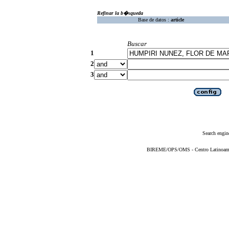
Refinar la b�squeda
Base de datos :
article
Buscar
1
2
3
Search engin
BIREME/OPS/OMS - Centro Latinoameric