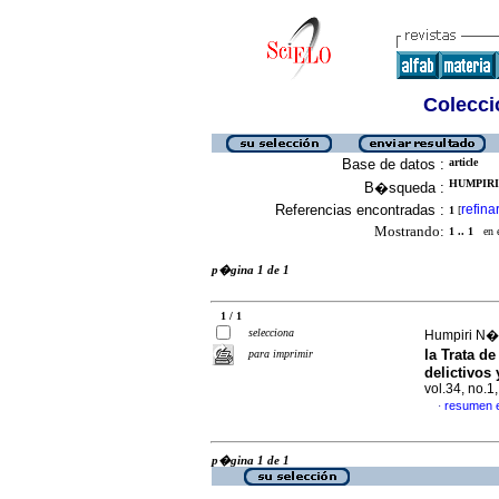
Colecció
Base de datos :
article
HUMPIRI
B�squeda :
Referencias encontradas :
refina
1
[
Mostrando:
1 .. 1
en el
p�gina 1 de 1
1 / 1
selecciona
Humpiri N��
la Trata d
para imprimir
delictivos 
vol.34, no.
resumen 
·
p�gina 1 de 1