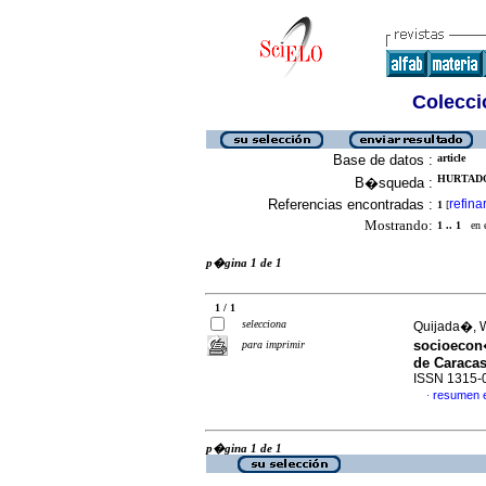
Colecció
Base de datos :
article
HURTADO,
B�squeda :
Referencias encontradas :
refina
1
[
Mostrando:
1 .. 1
en el
p�gina 1 de 1
1 / 1
selecciona
Quijada�, W
socioecon�
para imprimir
de Caraca
ISSN 1315-
resumen 
·
p�gina 1 de 1