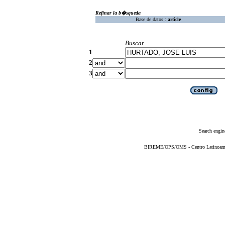
Refinar la b�squeda
Base de datos :
article
Buscar
1
2
3
Search engin
BIREME/OPS/OMS - Centro Latinoameric