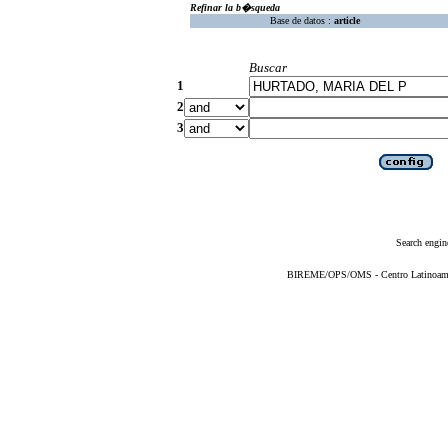
Refinar la b�squeda
Base de datos :
article
Buscar
1
2
3
Search engin
BIREME/OPS/OMS - Centro Latinoameric