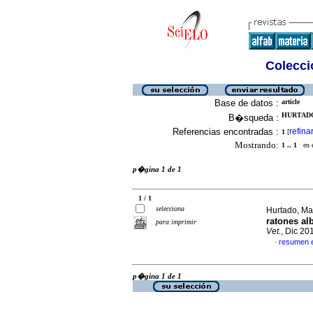
Colecció
Base de datos :
article
HURTADO,
B�squeda :
Referencias encontradas :
refina
1
[
Mostrando:
1 .. 1
en el
p�gina 1 de 1
1 / 1
selecciona
Hurtado, Ma
ratones al
para imprimir
Vet.
, Dic 20
resumen 
·
p�gina 1 de 1