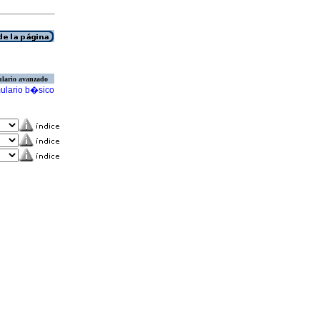
lario avanzado
ulario b�sico