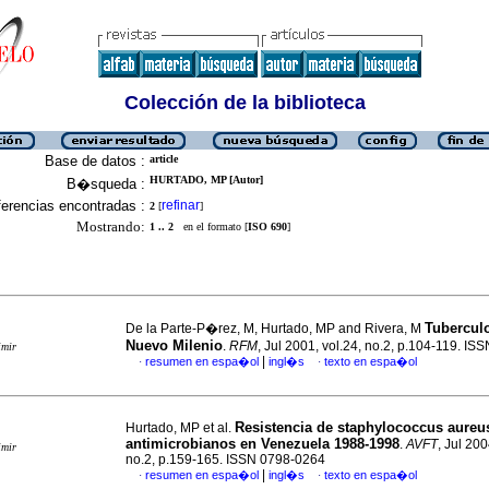
Colección de la biblioteca
Base de datos :
article
HURTADO, MP [Autor]
B�squeda :
erencias encontradas :
refinar
2
[
]
Mostrando:
1 .. 2
en el formato [
ISO 690
]
Tuberculo
De la Parte-P�rez, M, Hurtado, MP and Rivera, M
Nuevo Milenio
.
RFM
, Jul 2001, vol.24, no.2, p.104-119. I
imir
|
resumen en espa�ol
ingl�s
texto en espa�ol
·
·
Resistencia de staphylococcus aureus
Hurtado, MP et al.
antimicrobianos en Venezuela 1988-1998
.
AVFT
, Jul 200
imir
no.2, p.159-165. ISSN 0798-0264
|
resumen en espa�ol
ingl�s
texto en espa�ol
·
·