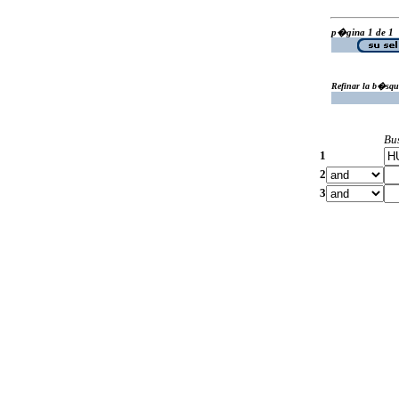
p�gina 1 de 1
Refinar la b�squ
Bu
1
2
3