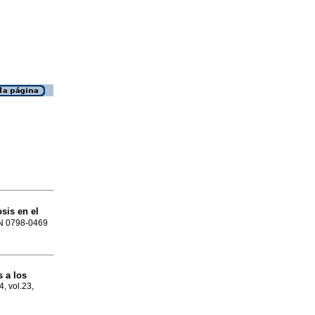
sis en el
SSN 0798-0469
 a los
4, vol.23,