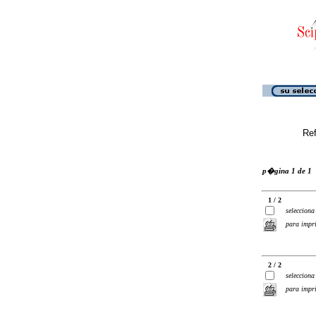
Ref
p�gina 1 de 1
1 / 2
selecciona
para impr
2 / 2
selecciona
para impr