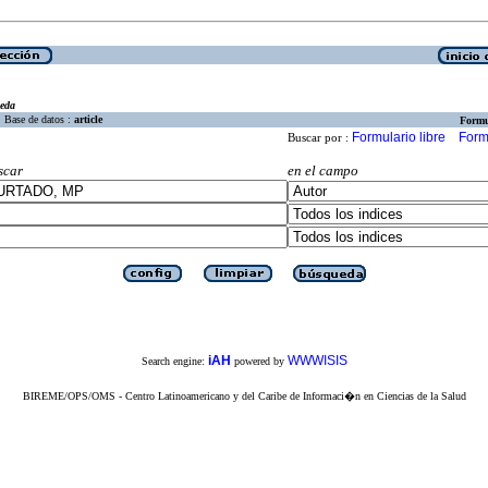
eda
Base de datos :
article
Formu
Formulario libre
Form
Buscar por :
scar
en el campo
iAH
WWWISIS
Search engine:
powered by
BIREME/OPS/OMS - Centro Latinoamericano y del Caribe de Informaci�n en Ciencias de la Salud