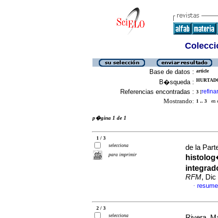
Colecció
Base de datos :
article
HURTADO,
B�squeda :
Referencias encontradas :
refina
3
[
Mostrando:
1 .. 3
en el
p�gina 1 de 1
1 / 3
selecciona
de la Par
para imprimir
histolog
integrad
RFM
, Dic
resume
·
2 / 3
selecciona
Rivera, M