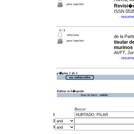
para imprimir
Revisi�
ISSN 053
resume
·
3 / 3
selecciona
de la Par
para imprimir
tisular 
murinos
AVFT
, Ju
resume
·
p�gina 1 de 1
Refinar la b�squeda
Base de datos :
article
Buscar
1
2
3