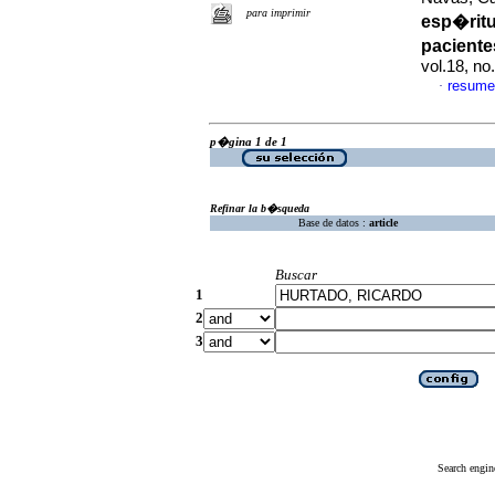
para imprimir
esp�rit
pacient
vol.18, n
resume
·
p�gina 1 de 1
Refinar la b�squeda
Base de datos :
article
Buscar
1
2
3
Search engin