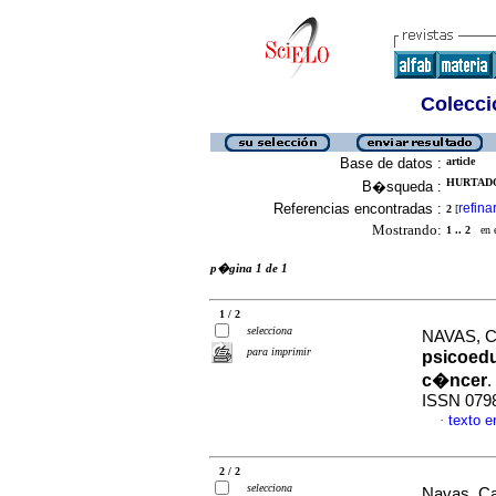
Colecció
Base de datos :
article
HURTADO
B�squeda :
Referencias encontradas :
refina
2
[
Mostrando:
1 .. 2
en el
p�gina 1 de 1
1 / 2
selecciona
NAVAS, C
para imprimir
psicoedu
c�ncer
.
ISSN 079
texto 
·
2 / 2
selecciona
Navas, Ca