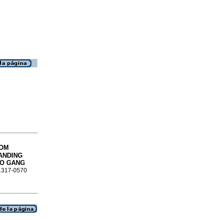
OM
ANDING
NO GANG
 1317-0570