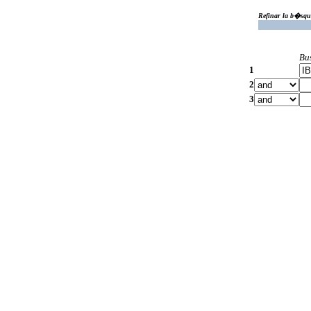
Refinar la b�squ
Bu
1
2
3