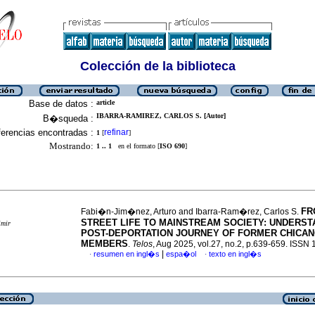
Colección de la biblioteca
Base de datos :
article
IBARRA-RAMIREZ, CARLOS S. [Autor]
B�squeda :
erencias encontradas :
refinar
1
[
]
Mostrando:
1 .. 1
en el formato [
ISO 690
]
FR
Fabi�n-Jim�nez, Arturo and Ibarra-Ram�rez, Carlos S.
STREET LIFE TO MAINSTREAM SOCIETY: UNDERST
imir
POST-DEPORTATION JOURNEY OF FORMER CHICA
MEMBERS
.
Telos
, Aug 2025, vol.27, no.2, p.639-659. ISSN
|
resumen en ingl�s
espa�ol
texto en ingl�s
·
·