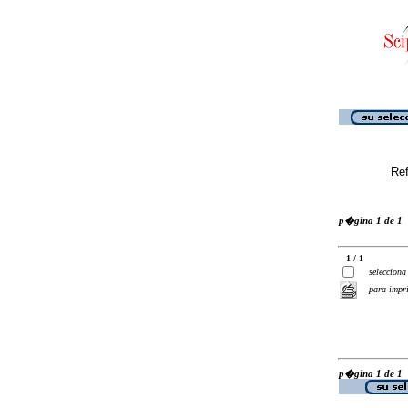
Ref
p�gina 1 de 1
1 / 1
selecciona
para impr
p�gina 1 de 1