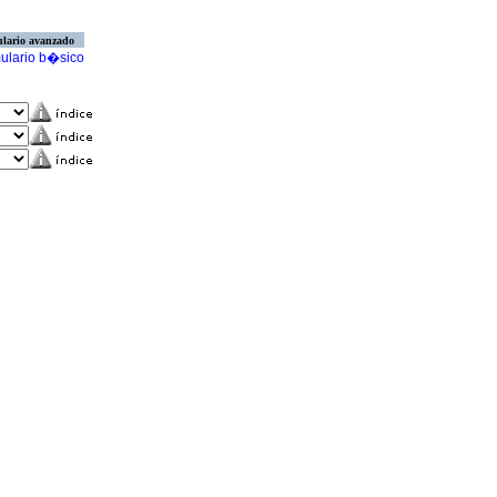
lario avanzado
ulario b�sico