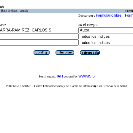
eda
Base de datos :
article
Formu
Formulario libre
Form
Buscar por :
scar
en el campo
iAH
WWWISIS
Search engine:
powered by
BIREME/OPS/OMS - Centro Latinoamericano y del Caribe de Informaci�n en Ciencias de la Salud