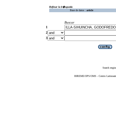
Refinar la b�squeda
Base de datos :
article
Buscar
1
2
3
Search engin
BIREME/OPS/OMS - Centro Latinoameric