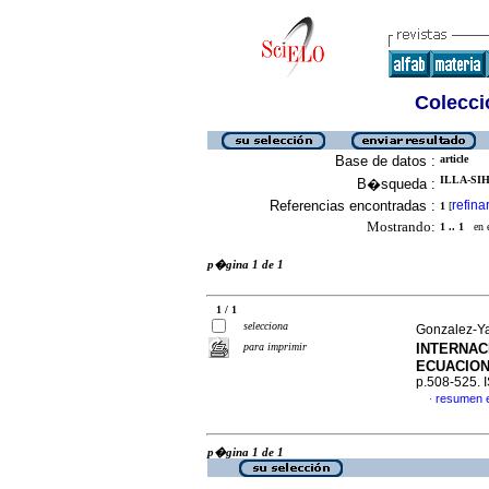
Colecció
Base de datos :
article
ILLA-SI
B�squeda :
Referencias encontradas :
refina
1
[
Mostrando:
1 .. 1
en el
p�gina 1 de 1
1 / 1
selecciona
Gonzalez-Ya
para imprimir
INTERNAC
ECUACIO
p.508-525.
resumen 
·
p�gina 1 de 1