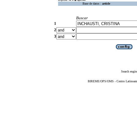
Base de datos :
article
Buscar
1
2
3
Search engin
BIREME/OPS/OMS - Centro Latinoameric