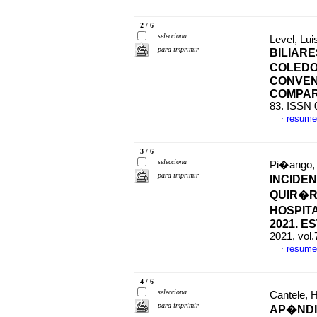
2 / 6
selecciona
Level, Luis
para imprimir
BILIARE
COLEDO
CONVEN
COMPAR
83. ISSN 
resume
·
3 / 6
selecciona
Pi�ango, S
para imprimir
INCIDEN
QUIR�RG
HOSPIT
2021. 
2021, vol.
resume
·
4 / 6
selecciona
Cantele, 
para imprimir
AP�NDI