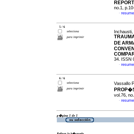
REPORT
no.1, p.1
resume
·
5 / 6
Inchausti,
selecciona
TRAUMA
para imprimir
DE ARM
CONVEN
COMPAR
34. ISSN 
resume
·
6 / 6
selecciona
Vassallo P
para imprimir
PROP�S
vol.76, n
resume
·
p�gina 1 de 1
Refinar la b�squeda