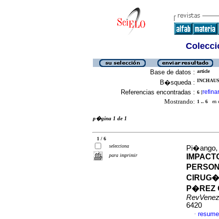
Colecció
Base de datos :
article
INCHAUST
B�squeda :
Referencias encontradas :
refina
6
[
Mostrando:
1 .. 6
en el
p�gina 1 de 1
1 / 6
selecciona
Pi�ango, S
para imprimir
IMPACTO
PERSON
CIRUG�
P�REZ 
RevVenez
6420
resume
·