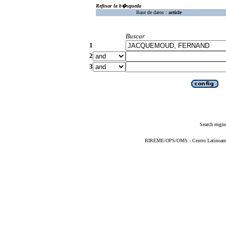
Refinar la b�squeda
Base de datos :
article
Buscar
1
2
3
Search engin
BIREME/OPS/OMS - Centro Latinoameric