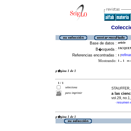
Colecció
Base de datos :
article
JACQUEM
B�squeda :
Referencias encontradas :
refina
1
[
Mostrando:
1 .. 1
en el
p�gina 1 de 1
1 / 1
selecciona
STAUFFER, F
para imprimir
a las cien
vol.29, no.
resumen 
·
p�gina 1 de 1