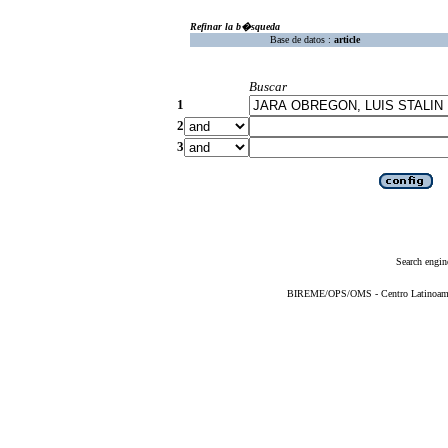
Refinar la b�squeda
Base de datos :
article
Buscar
1
2
3
Search engin
BIREME/OPS/OMS - Centro Latinoameric