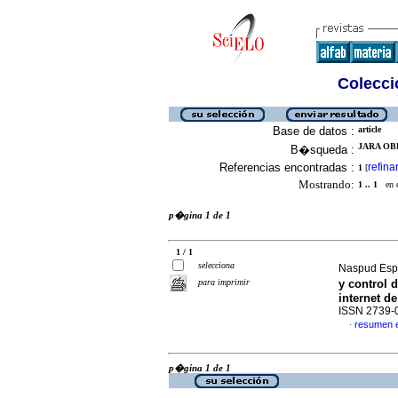
Colecció
Base de datos :
article
JARA OBR
B�squeda :
Referencias encontradas :
refina
1
[
Mostrando:
1 .. 1
en el
p�gina 1 de 1
1 / 1
selecciona
Naspud Espi
para imprimir
y control 
internet de
ISSN 2739-
resumen 
·
p�gina 1 de 1