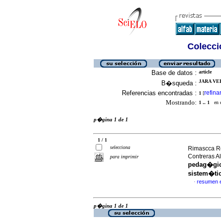
Colecció
Base de datos :
article
JARA VE
B�squeda :
Referencias encontradas :
refina
1
[
Mostrando:
1 .. 1
en el
p�gina 1 de 1
1 / 1
selecciona
Rimascca Ro
Contreras 
para imprimir
pedag�gica
sistem�ti
resumen 
·
p�gina 1 de 1