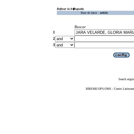
Refinar la b�squeda
Base de datos :
article
Buscar
1
2
3
Search engin
BIREME/OPS/OMS - Centro Latinoameric