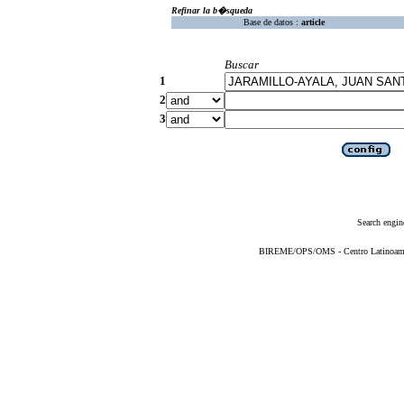
Refinar la b�squeda
Base de datos :
article
Buscar
1
2
3
Search engin
BIREME/OPS/OMS - Centro Latinoameric