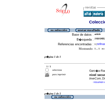
Colecció
Base de datos :
article
JARAMIL
B�squeda :
Referencias encontradas :
refina
1
[
Mostrando:
1 .. 1
en el
p�gina 1 de 1
1 / 1
selecciona
Garc�a-Ramo
para imprimir
nivel secu
InveCom
, D
resumen 
·
p�gina 1 de 1